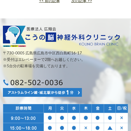
<< 前の記事
次の記事 >>
〒730-0005 広島県広島市中区西白島町16-17
※受付はエレベーターで2階へお越しください。
※5台分の駐車場を完備しております。
0