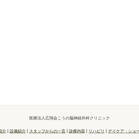
医療法人広翔会こうの脳神経外科クリニック
紹介
|
設備紹介
|
スタッフからの一言
|
診療内容
|
リハビリ
|
デイケア・ショ