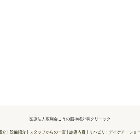
医療法人広翔会こうの脳神経外科クリニック
紹介
|
設備紹介
|
スタッフからの一言
|
診療内容
|
リハビリ
|
デイケア・ショ