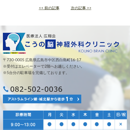
<< 前の記事
次の記事 >>
〒730-0005 広島県広島市中区西白島町16-17
※受付はエレベーターで2階へお越しください。
※5台分の駐車場を完備しております。
0