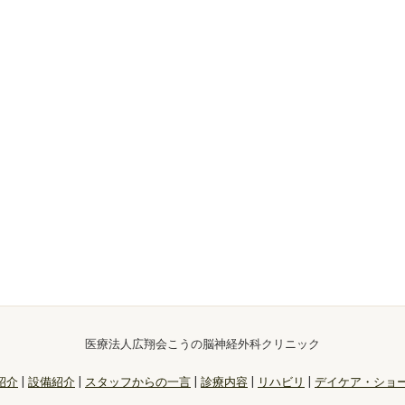
医療法人広翔会こうの脳神経外科クリニック
紹介
|
設備紹介
|
スタッフからの一言
|
診療内容
|
リハビリ
|
デイケア・ショ